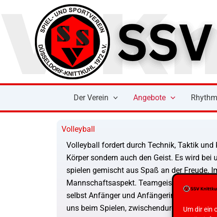
Zum
Inhalt
springen
Der Verein
Angebote
Rhythm
Volleyball
Volleyball fordert durch Technik, Taktik und
Körper sondern auch den Geist. Es wird bei 
spielen gemischt aus Spaß an der Freude. I
Mannschaftsaspekt. Teamgeist ist damit gan
selbst Anfänger und Anfängerinnen sind schne
uns beim Spielen, zwischendurch versuchen w
Um dir ein 