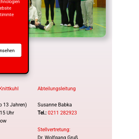
chnologien
ebsite
stimmte
ansehen
Knittkuhl
Abteilungsleitung
ab 13 Jahren)
Susanne Babka
15 Uhr
Tel.:
0211 282923
low
Stellvertretung:
Dr. Wolfgang Gruß