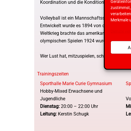
Geräteinfo
Koordination und die Kondition ein wenig zu
zustimmst, 
verarbeite
Volleyball ist ein Mannschaftssport aus der
Merkmale u
Entwickelt wurde es 1894 von dem Amerikan
Dienste ve
Weltkrieg brachte das amerikanische Militär
olympischen Spielen 1924 wurde es als Demo
A
Wer Lust hat, mitzuspielen, schaut einfach m
Trainingszeiten
Sporthalle Marie Curie Gymnasium
Sp
Hobby-Mixed Erwachsene und
Jugendliche
Vo
Dienstag:
20:00 – 22:00 Uhr
Mi
Leitung:
Kerstin Schugk
Le