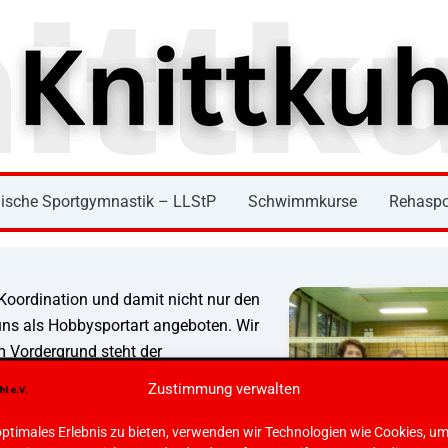
ische Sportgymnastik – LLStP
Schwimmkurse
Rehaspo
 Koordination und damit nicht nur den
uns als Hobbysportart angeboten. Wir
m Vordergrund steht der
z wichtig. Jeder ist gerne gesehen,
Zustimmung verwalten
ll integriert. Schwerpunkt liegt bei
ir unsere Technik, Taktik,
optimales Erlebnis zu bieten, verwenden wir Technologien wie Cookies, u