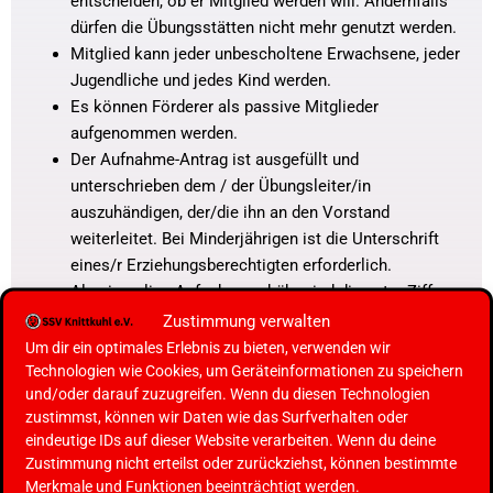
entscheiden, ob er Mitglied werden will. Andernfalls
dürfen die Übungsstätten nicht mehr genutzt werden.
Mitglied kann jeder unbescholtene Erwachsene, jeder
Jugendliche und jedes Kind werden.
Es können Förderer als passive Mitglieder
aufgenommen werden.
Der Aufnahme-Antrag ist ausgefüllt und
unterschrieben dem / der Übungsleiter/in
auszuhändigen, der/die ihn an den Vorstand
weiterleitet. Bei Minderjährigen ist die Unterschrift
eines/r Erziehungsberechtigten erforderlich.
Als einmalige Aufnahmegebühr sind die unter Ziffer
10/3 aufgeführten Beiträge zu zahlen.
Zustimmung verwalten
Alle Mitglieder sind bei der Sporthilfe versichert.
Um dir ein optimales Erlebnis zu bieten, verwenden wir
Die Kündigung der Mitgliedschaft ist schriftlich an die
Technologien wie Cookies, um Geräteinformationen zu speichern
und/oder darauf zuzugreifen. Wenn du diesen Technologien
Geschäftsstelle, Am Püttkamp 9, 40629 Düsseldorf, zu
zustimmst, können wir Daten wie das Surfverhalten oder
richten. Die Kündigung kann nur mit einer Frist von
eindeutige IDs auf dieser Website verarbeiten. Wenn du deine
mindestens einem Monat vor dem 30.06. oder 31.12.
Zustimmung nicht erteilst oder zurückziehst, können bestimmte
ausgesprochen werden. Bei Minderjährigen muss die
Merkmale und Funktionen beeinträchtigt werden.