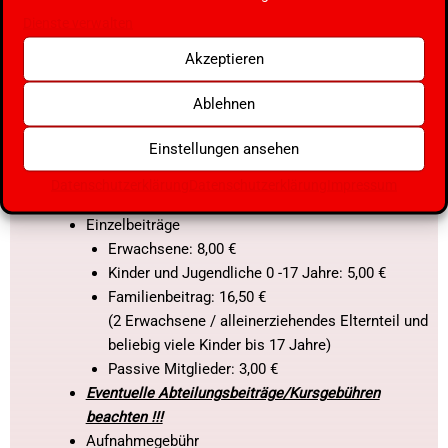
Kündigung durch die/den Erziehungsberechtigte/n
Dienste verwalten
erfolgen.
Jede Datenänderung (Name, Anschrift, Konto, etc.)
Akzeptieren
muss der Geschäftsstelle unverzüglich mitgeteilt
Ablehnen
werden, anfallende Gebühren werden in Rechnung
gestellt.
Einstellungen ansehen
Die Vereinssatzung und die dazugehörige Ordnung
können in der Geschäftsstelle eingesehen werden.
Datenschutzerklärung
Datenschutzerklärung
Impressum
Monatliche Beiträge
Einzelbeiträge
Erwachsene: 8,00 €
Kinder und Jugendliche 0 -17 Jahre: 5,00 €
Familienbeitrag: 16,50 €
(2 Erwachsene / alleinerziehendes Elternteil und
beliebig viele Kinder bis 17 Jahre)
Passive Mitglieder: 3,00 €
Eventuelle Abteilungsbeiträge/Kursgebühren
beachten !!!
Aufnahmegebühr