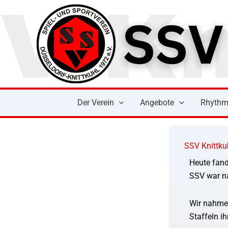
Zum
Inhalt
springen
Der Verein
Angebote
Rhythm
SSV Knittku
Heute fand
SSV war na
Wir nahmen
Staffeln ih