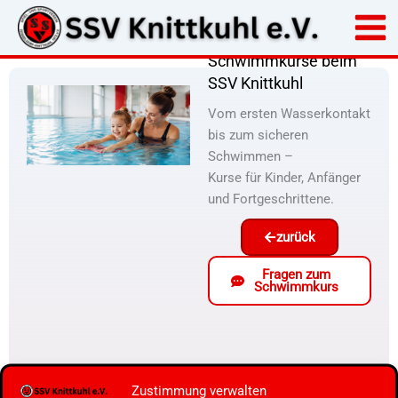
Zum
Inhalt
springen
Schwimmkurse beim
SSV Knittkuhl
Vom ersten Wasserkontakt
bis zum sicheren
Schwimmen –
Kurse für Kinder, Anfänger
und Fortgeschrittene.
zurück
Fragen zum
Schwimmkurs
Zustimmung verwalten