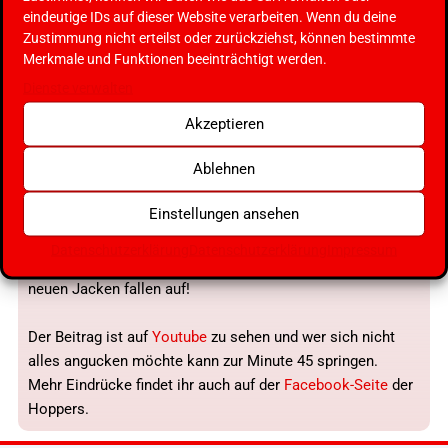
Raupe in der Jahrhunderthalle Bochum ein MUSS! und es
eindeutige IDs auf dieser Website verarbeiten. Wenn du deine
hat sich gelohnt.
Zustimmung nicht erteilst oder zurückziehst, können bestimmte
Die Boogie Banausen mit ihrem Sound sorgten nicht nur
Merkmale und Funktionen beeinträchtigt werden.
auf der Tanzfläche für Gedränge, auch daneben und
Dienste verwalten
dahinter wurde jedes freie Plätzchen fürs Tanzen
ausgenutzt. Der Rhythmus ging aber auch so in die Beine.
Akzeptieren
Zusätzlich sorgte das eingebundene Showprogramm und
Ablehnen
die vielen historischen Fahrgeschäfte für viel Kurzweil und
jeder kam auf seine Kosten.
Einstellungen ansehen
Uns hat es riesigen Spaß gemacht.
Datenschutzerklärung
Datenschutzerklärung
Impressum
Wir Boogie Hoppers wurden sogar interviewt. Unsere
neuen Jacken fallen auf!
Der Beitrag ist auf
Youtube
zu sehen und wer sich nicht
alles angucken möchte kann zur Minute 45 springen.
Mehr Eindrücke findet ihr auch auf der
Facebook-Seite
der
Hoppers.